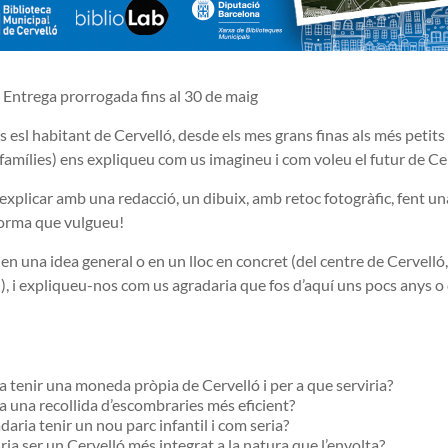
 Entrega prorrogada fins al 30 de maig
 esl habitant de Cervelló, desde els mes grans finas als més petits
 famílies) ens expliqueu com us imagineu i com voleu el futur de Ce
xplicar amb una redacció, un dibuix, amb retoc fotogràfic, fent u
forma que vulgueu!
n una idea general o en un lloc en concret (del centre de Cervelló,
, i expliqueu-nos com us agradaria que fos d’aquí uns pocs anys o
 tenir una moneda pròpia de Cervelló i per a que serviria?
a una recollida d’escombraries més eficient?
daria tenir un nou parc infantil i com seria?
a ser un Cervelló més integrat a la natura que l’envolta?