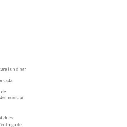
ura i un dinar
r cada
t de
del municipi
t dues
l’entrega de