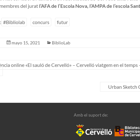
 membres del jurat
l’AFA de l’Escola Nova, l’AMPA de l’escola San
:
#Bibliolab
concurs
futur
mayo 15, 2021
BiblioLab
ncia online «El sauló de Cervelló» – Cervelló viatgem en el temps 
Urban Sketch 
Amb el suport de: