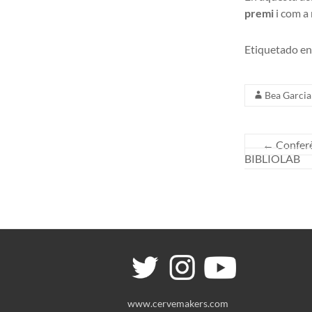
premi
i com a
Etiquetado en
Bea Garcia
←
Conferè
BIBLIOLAB
www.cervemakers.com