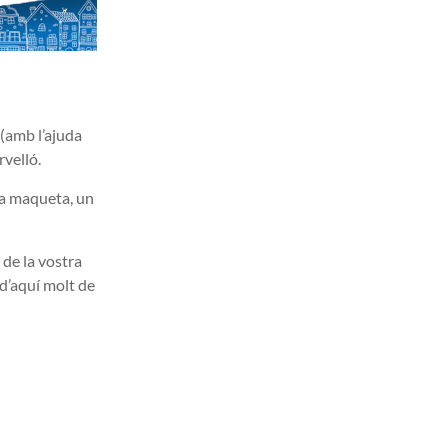
 (amb l’ajuda
rvelló.
na maqueta, un
 de la vostra
 d’aquí molt de