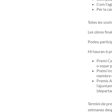
Com t’agr
Per la ca
Totes les vost
Les obres final
Podeu particip
Hi hauran 6 p
Premi Ce
o sopar p
Premi Ins
membre de
Premis A
l’ajunta
(departa
Termini de pre
setmanes despr