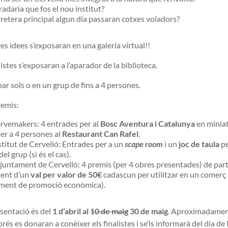
adaria que fos el nou institut?
rretera principal algun dia passaran cotxes voladors?
res idees s’exposaran en una galeria virtual!!
istes s’exposaran a l’aparador de la biblioteca.
ar sols o en un grup de fins a 4 persones.
remis:
rvemakers: 4 entrades per al
Bosc Aventura i Catalunya
en miniat
er a 4 persones al
Restaurant Can Rafel
.
titut de Cervelló: Entrades per a un
scape room
i un
joc de taula
pe
l grup (si és el cas).
juntament de Cervelló: 4 premis (per 4 obres presentades) de par
ment d’un
val per valor de 50€
cadascun per utilitzar en un comerç 
ment de promoció econòmica).
sentació és del
1 d’abril al
10 de maig
30 de maig
. Aproximadamen
és es donaran a conèixer els finalistes i se’ls informarà del dia de 