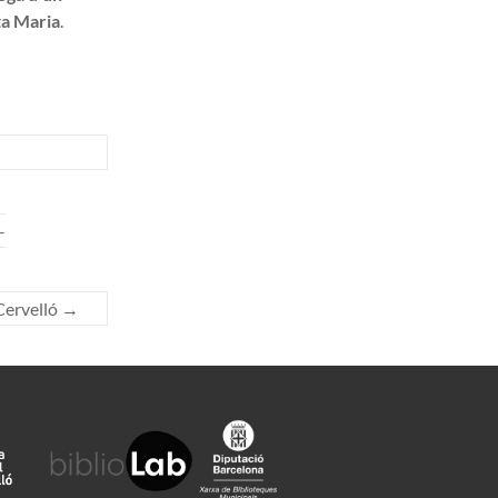
ta Maria
.
–
Cervelló
→