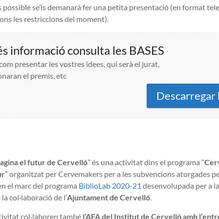
s possible se’ls demanarà fer una petita presentació (en format tel
ons les restriccions del moment).
s informació consulta les BASES
com presentar les vostres idees, qui serà el jurat,
naran el premis, etc
Descarregar 
agina el futur de Cervelló
” és una activitat dins el programa “
Cerv
ur
” organitzat per Cervemakers per a les subvencions atorgades p
en el marc del programa
BiblioLab 2020-21
desenvolupada per a la
la col·laboració de l’
Ajuntament de Cervelló
.
tivitat col·laboren també
l’AFA del Institut de Cervelló amb l’ent