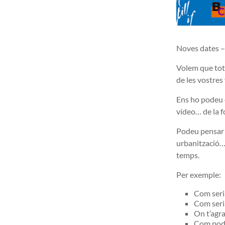
Noves dates –
Volem que tots
de les vostres
Ens ho podeu e
vídeo… de la 
Podeu pensar e
urbanització…)
temps.
Per exemple:
Com seria
Com seri
On t’agra
Com podri