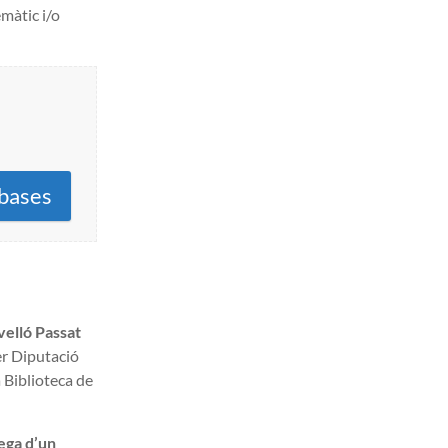
emàtic i/o
bases
elló Passat
er Diputació
 Biblioteca de
rega d’un