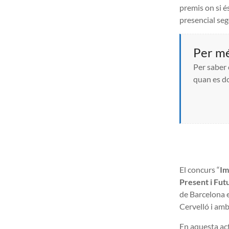
premis on si é
presencial seg
Per mé
Per saber 
quan es do
El concurs “
Im
Present i Fut
de Barcelona 
Cervelló i amb 
En aquesta ac