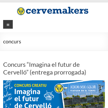
Saltar
al
contenido
Menú
concurs
Concurs “Imagina el futur de
Cervelló” (entrega prorrogada)