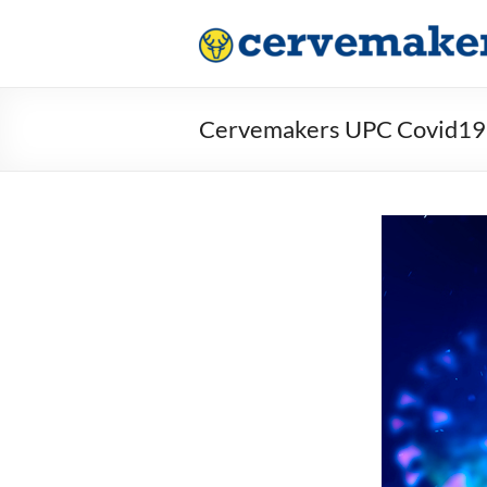
Saltar
al
contenido
Cervemakers UPC Covid19