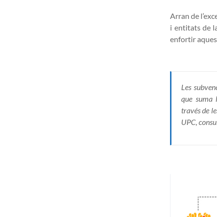
Arran de l’exc
i entitats de l
enfortir aques
Les subven
que suma l
través de le
UPC, consul