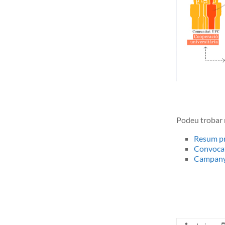
Podeu trobar m
Resum p
Convoca
Campany