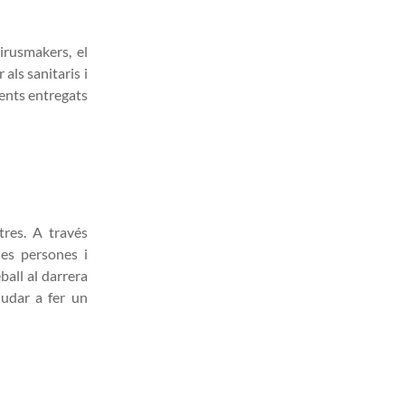
irusmakers, el
als sanitaris i
nents entregats
tres. A través
les persones i
ball al darrera
judar a fer un