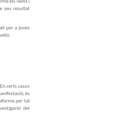
rme els veïns i
ue seu resultat
all per a joves
velló.
 En certs casos
anifestació, és
taforma per tal
vestigació del