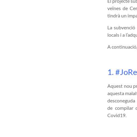
El projecte su
veïnes de Cerv
tindrà un impa
La subvenció r
locals i a l’ad
A continuació,
1. #JoRe
Aquest nou pro
aquesta malalt
desconeguda i 
de compilar d
Covid19.