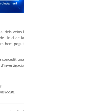
al dels veïns i
 l’inici de la
kers hem pogut
ha concedit una
 d’investigació
de
ns locals.