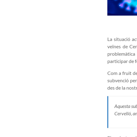
La situació ac
veïnes de Cer
problemàtica 
participar de 
Com a fruit de
subvenció per 
des de la nostr
Aquesta sub
Cervelló, am