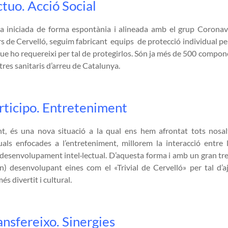
tuo. Acció Social
nia iniciada de forma espontània i alineada amb el grup Coronav
 de Cervelló, seguim fabricant equips de protecció individual per 
ue ho requereixi per tal de protegirlos. Són ja més de 500 compo
tres sanitaris d’arreu de Catalunya.
rticipo. Entreteniment
t, és una nova situació a la qual ens hem afrontat tots nosal
tuals enfocades a l’entreteniment, millorem la interacció entre 
desenvolupament intel·lectual. D’aquesta forma i amb un gran tre
tàn) desenvolupant eines com el «Trivial de Cervelló» per tal d’a
s divertit i cultural.
ansfereixo. Sinergies