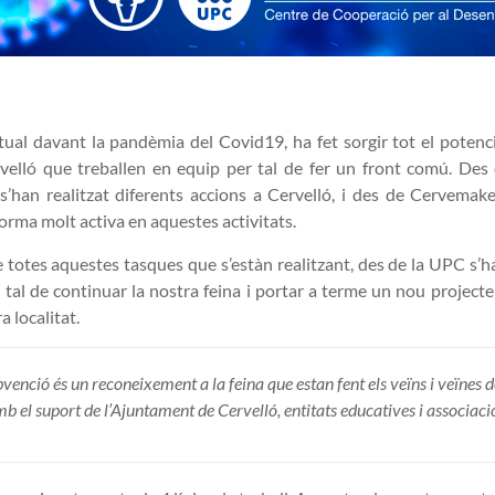
tual davant la pandèmia del Covid19, ha fet sorgir tot el potenci
velló que treballen en equip per tal de fer un front comú. Des de
s’han realitzat diferents accions a Cervelló, i des de Cervema
forma molt activa en aquestes activitats.
 totes aquestes tasques que s’estàn realitzant, des de la UPC s’
tal de continuar la nostra feina i portar a terme un nou projecte
a localitat.
venció és un reconeixement a la feina que estan fent els veïns i veïnes 
b el suport de l’Ajuntament de Cervelló, entitats educatives i associacio