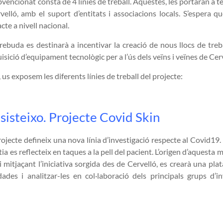
bvencionat consta de 4 línies de treball. Aquestes, les portaran a te
elló, amb el suport d’entitats i associacions locals. S’espera q
cte a nivell nacional.
ebuda es destinarà a incentivar la creació de nous llocs de treb
quisició d’equipament tecnològic per a l’ús dels veïns i veïnes de Cer
 us exposem les diferents línies de treball del projecte:
sisteixo. Projecte Covid Skin
jecte defineix una nova línia d’investigació respecte al Covid19.
ia es reflecteix en taques a la pell del pacient. L’origen d’aquesta m
mitjaçant l’iniciativa sorgida des de Cervelló, es crearà una pla
ades i analitzar-les en col·laboració dels principals grups d’in