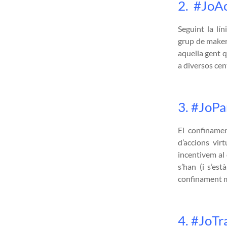
2. #JoAc
Seguint la lí
grup de makers
aquella gent q
a diversos cen
3. #JoPa
El confinamen
d’accions vir
incentivem al 
s’han (i s’es
confinament mé
4. #JoTr