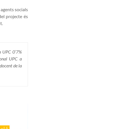
 agents socials
 del projecte és
t.
ya UPC 0’7%
rsonal UPC a
 docent de la