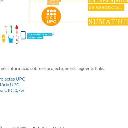
és informació sobre el projecte, en els següents links:
rojectes UPC
tòria UPC
a UPC 0,7%