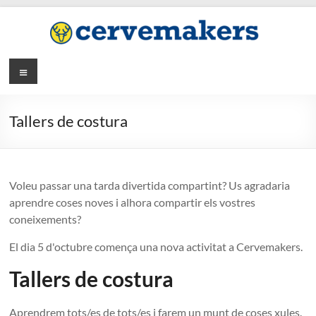
Saltar
al
contenido
Menú
Tallers de costura
Voleu passar una tarda divertida compartint? Us agradaria
aprendre coses noves i alhora compartir els vostres
coneixements?
El dia 5 d'octubre comença una nova activitat a Cervemakers.
Tallers de costura
Aprendrem tots/es de tots/es i farem un munt de coses xules.