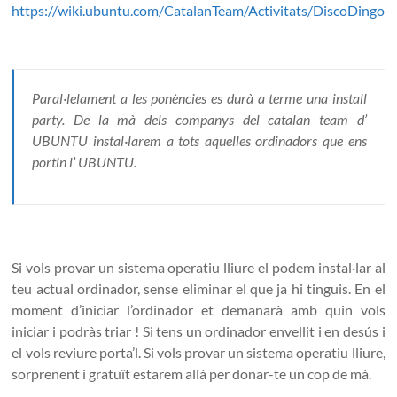
https://wiki.ubuntu.com/CatalanTeam/Activitats/DiscoDingo
Paral·lelament a les ponències es durà a terme una install
party. De la mà dels companys del catalan team d’
UBUNTU instal·larem a tots aquelles ordinadors que ens
portin l’ UBUNTU.
Si vols provar un sistema operatiu lliure el podem instal·lar al
teu actual ordinador, sense eliminar el que ja hi tinguis. En el
moment d’iniciar l’ordinador et demanarà amb quin vols
iniciar i podràs triar ! Si tens un ordinador envellit i en desús i
el vols reviure porta’l. Si vols provar un sistema operatiu lliure,
sorprenent i gratuït estarem allà per donar-te un cop de mà.