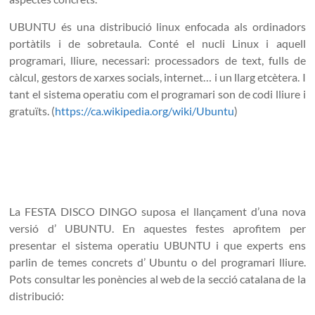
UBUNTU és una distribució linux enfocada als ordinadors
portàtils i de sobretaula. Conté el nucli Linux i aquell
programari, lliure, necessari: processadors de text, fulls de
càlcul, gestors de xarxes socials, internet… i un llarg etcètera. I
tant el sistema operatiu com el programari son de codi lliure i
gratuïts. (
https://ca.wikipedia.org/wiki/Ubuntu
)
La FESTA DISCO DINGO suposa el llançament d’una nova
versió d’ UBUNTU. En aquestes festes aprofitem per
presentar el sistema operatiu UBUNTU i que experts ens
parlin de temes concrets d’ Ubuntu o del programari lliure.
Pots consultar les ponències al web de la secció catalana de la
distribució: