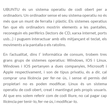
UBUNTU és un sistema operatiu de codi obert per a
ordinadors. Un ordinador sense el seu sistema operatiu no és
més que un munt de ferralla i plàstic. Els sistemes operatius
fan que els ordinadors mostrin elements a les pantalles,
reconeguin els perifèrics (lectors de CD, xarxa internet, ports
usb…) i puguem interactuar amb ells mitjançant el teclat, els
moviments a la pantalla o els ratolins.
En l’actualitat, dins l’ informàtica de consum, trobem tres
grans grups de sistemes operatius: Windows, IOS i Linux.
Windows i IOS pertanyen a dues companyies, Microsoft i
Apple respectivament, i son de tipus privatiu, és a dir, cal
comprar una llicència per fer-ne ús, i sense el permís del
propietari no es poden modificar. Linux és un sistema
operatiu de codi obert, creat i mantingut pels propis usuaris.
Al que ens solem referir com de codi lliure, no cal pagar cap
llicència per tenir-lo, fer-ne ús, i modificar-lo.