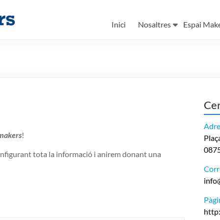
Inici
Nosaltres
Espai Mak
Ce
Adre
makers
!
Plaça
0875
nfigurant tota la informació i anirem donant una
Corr
info
Pàgi
http