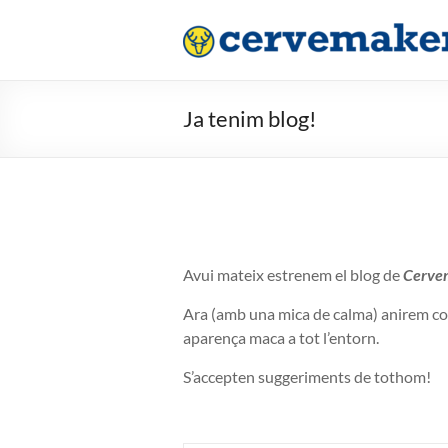
Saltar
al
contenido
Ja tenim blog!
Avui mateix estrenem el blog de
Cerve
Ara (amb una mica de calma) anirem co
aparença maca a tot l’entorn.
S’accepten suggeriments de tothom!