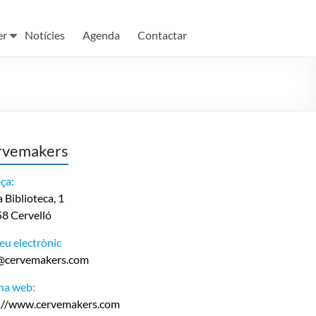
er
Notícies
Agenda
Contactar
rvemakers
ça:
 Biblioteca, 1
8 Cervelló
eu electrònic
@cervemakers.com
na web:
://www.cervemakers.com