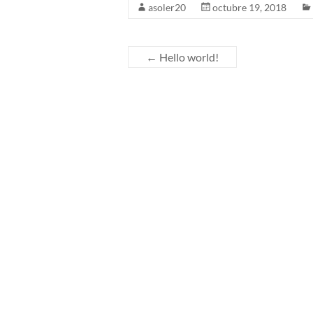
asoler20
octubre 19, 2018
←
Hello world!