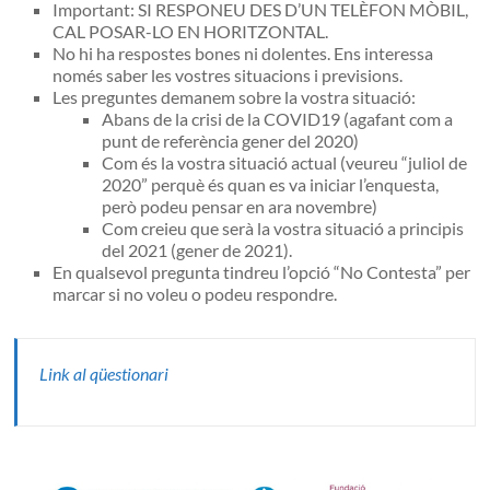
Important: SI RESPONEU DES D’UN TELÈFON MÒBIL,
CAL POSAR-LO EN HORITZONTAL.
No hi ha respostes bones ni dolentes. Ens interessa
només saber les vostres situacions i previsions.
Les preguntes demanem sobre la vostra situació:
Abans de la crisi de la COVID19 (agafant com a
punt de referència gener del 2020)
Com és la vostra situació actual (veureu “juliol de
2020” perquè és quan es va iniciar l’enquesta,
però podeu pensar en ara novembre)
Com creieu que serà la vostra situació a principis
del 2021 (gener de 2021).
En qualsevol pregunta tindreu l’opció “No Contesta” per
marcar si no voleu o podeu respondre.
Link al qüestionari