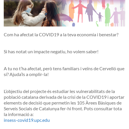
Com ha afectat la COVID19 a la teva economia i benestar?
Si has notat un impacte negatiu, ho volem saber!
A tu no t’ha afectat, però tens familiars i veïns de Cervelló que
sí? Ajuda’ls a omplir-la!
L’objectiu del projecte és estudiar les vulnerabilitats de la
població catalana derivada de la crisi de la COVID19 i aportar
elements de decisió que permetin les 105 Àrees Bàsiques de
Serveis Socials de Catalunya fer-hi front. Pots consultar tota
la informació a:
insess-covid19.upc.edu