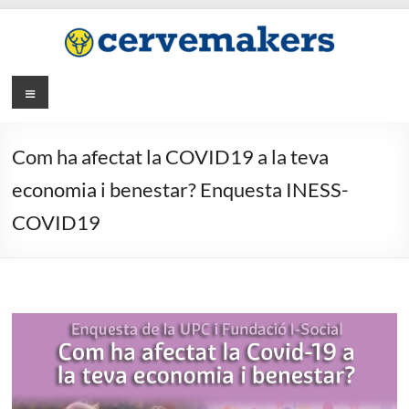
Saltar
al
contenido
Menú
Com ha afectat la COVID19 a la teva
economia i benestar? Enquesta INESS-
COVID19