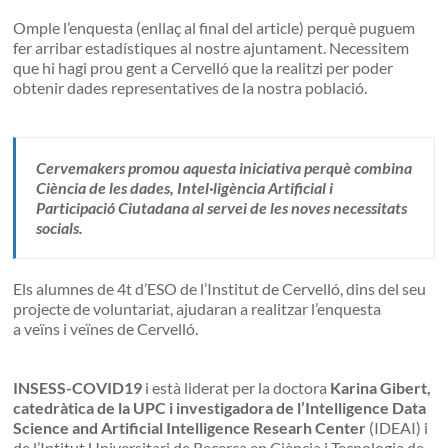
Omple l’enquesta (enllaç al final del article) perquè puguem
fer arribar estadístiques al nostre ajuntament. Necessitem
que hi hagi prou gent a Cervelló que la realitzi per poder
obtenir dades representatives de la nostra població.
Cervemakers promou aquesta iniciativa perquè combina
Ciència de les dades, Intel·ligència Artificial i
Participació Ciutadana al servei de les noves necessitats
socials.
Els alumnes de 4t d’ESO de l’Institut de Cervelló, dins del seu
projecte de voluntariat, ajudaran a realitzar l’enquesta
a veïns i veïnes de Cervelló.
INSESS-COVID19
i està liderat per la doctora
Karina Gibert,
catedràtica de la UPC i investigadora de l’Intelligence Data
Science and Artificial Intelligence Researh Center
(IDEAI) i
de l’Intitut Universitari de Recerca en Ciència i Tecnologia de