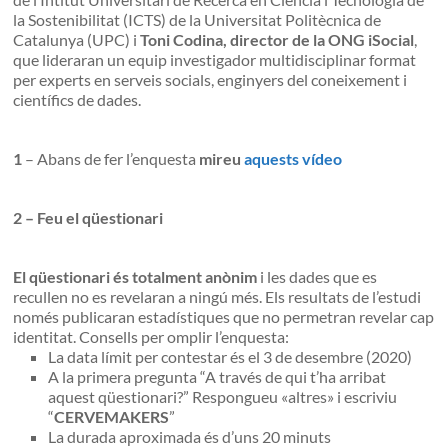
la Sostenibilitat (ICTS) de la Universitat Politècnica de
Catalunya (UPC) i
Toni Codina, director de la ONG iSocial
,
que lideraran un equip investigador multidisciplinar format
per experts en serveis socials, enginyers del coneixement i
científics de dades.
1
– Abans de fer l’enquesta
mireu
aquests vídeo
2 – Feu el qüestionari
El qüestionari és totalment anònim
i les dades que es
recullen no es revelaran a ningú més. Els resultats de l’estudi
només publicaran estadístiques que no permetran revelar cap
identitat. Consells per omplir l’enquesta:
La data límit per contestar és el 3 de desembre (2020)
A la primera pregunta “A través de qui t’ha arribat
aquest qüestionari?” Respongueu «altres» i escriviu
“
CERVEMAKERS
”
La durada aproximada és d’uns 20 minuts