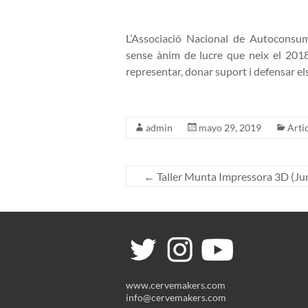
L’Associació Nacional de Autoconsum
sense ànim de lucre que neix el 2018
representar, donar suport i defensar el
admin
mayo 29, 2019
Arti
←
Taller Munta Impressora 3D (Ju
www.cervemakers.com
info@cervemakers.com