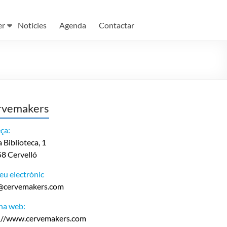
er
Notícies
Agenda
Contactar
rvemakers
ça:
 Biblioteca, 1
8 Cervelló
eu electrònic
@cervemakers.com
na web:
://www.cervemakers.com