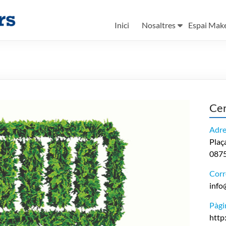
Inici
Nosaltres
Espai Mak
Ce
Adre
Plaça
0875
Corr
info
Pàgi
http