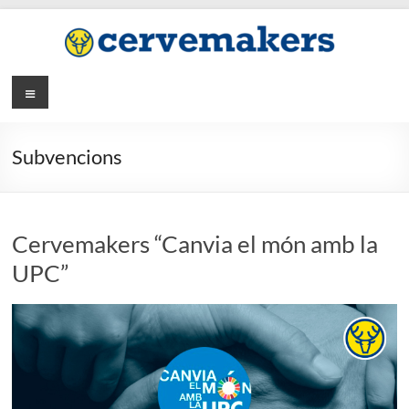
Saltar
al
contenido
Menú
Subvencions
Cervemakers “Canvia el món amb la
UPC”